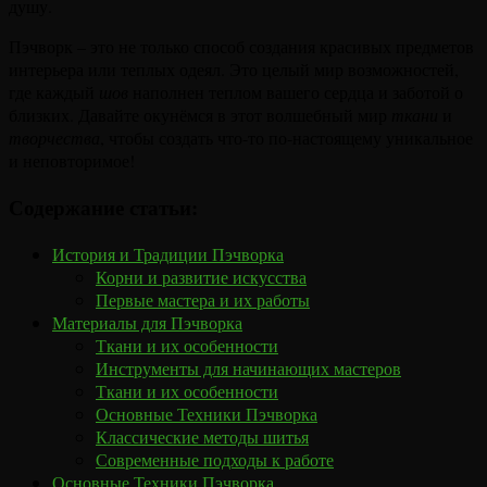
душу.
Пэчворк – это не только способ создания красивых предметов
интерьера или теплых одеял. Это целый мир возможностей,
где каждый
шов
наполнен теплом вашего сердца и заботой о
близких. Давайте окунёмся в этот волшебный мир
ткани
и
творчества
, чтобы создать что-то по-настоящему уникальное
и неповторимое!
Содержание статьи:
История и Традиции Пэчворка
Корни и развитие искусства
Первые мастера и их работы
Материалы для Пэчворка
Ткани и их особенности
Инструменты для начинающих мастеров
Ткани и их особенности
Основные Техники Пэчворка
Классические методы шитья
Современные подходы к работе
Основные Техники Пэчворка