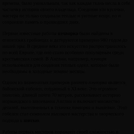
времена, было уникальным, так как каждая ткань несла в себе
частичку истории своего владельца. Соединяя эти кусочки,
мастера не только создавали теплые и уютные вещи, но и
сохраняли память о прошедших днях.
пэчворка
Первые известные работы
были найдены в
египетских гробницах и датируются примерно 980 годом до
нашей эры. В средние века это искусство распространилось
по всей Европе, где оно стало особенно популярным среди
крестьянских семей. В Англии, например,
пэчворк
использовался для создания теплых одеял, которые были
необходимы в холодные зимние месяцы.
Одним из знаменитых примеров раннего
пэчворка
является
байонский гобелен, созданный в XI веке. Это огромное
полотно, длиной почти 70 метров, рассказывает историю
нормандского завоевания Англии и включает множество
деталей, выполненных в технике
пэчворка
и вышивки. Этот
гобелен стал символом высокого мастерства и творческого
шитью
подхода к
.
Работы первых мастеров поражают своей сложностью и