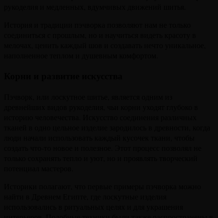
рукоделия и медленных, вдумчивых движений шитья.
История и традиции пэчворка позволяют нам не только
соединиться с прошлым, но и научиться видеть красоту в
мелочах, ценить каждый шов и создавать нечто уникальное,
наполненное теплом и душевным комфортом.
Корни и развитие искусства
Пэчворк, или лоскутное шитье, является одним из
древнейших видов рукоделия, чьи корни уходят глубоко в
историю человечества. Искусство соединения различных
тканей в одно цельное изделие зародилось в древности, когда
люди начали использовать каждый кусочек ткани, чтобы
создать что-то новое и полезное. Этот процесс позволял не
только сохранять тепло и уют, но и проявлять творческий
потенциал мастеров.
Историки полагают, что первые примеры пэчворка можно
найти в Древнем Египте, где лоскутные изделия
использовались в ритуальных целях и для украшения
интерьеров. Подобные техники были также распространены в