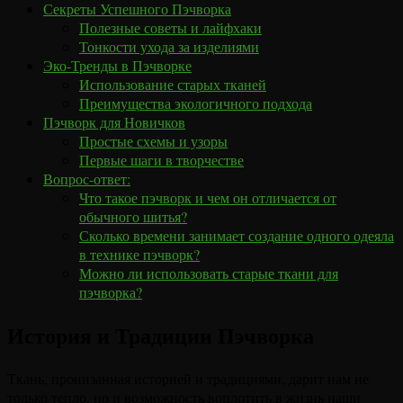
Секреты Успешного Пэчворка
Полезные советы и лайфхаки
Тонкости ухода за изделиями
Эко-Тренды в Пэчворке
Использование старых тканей
Преимущества экологичного подхода
Пэчворк для Новичков
Простые схемы и узоры
Первые шаги в творчестве
Вопрос-ответ:
Что такое пэчворк и чем он отличается от
обычного шитья?
Сколько времени занимает создание одного одеяла
в технике пэчворк?
Можно ли использовать старые ткани для
пэчворка?
История и Традиции Пэчворка
Ткань, пронизанная историей и традициями, дарит нам не
только тепло, но и возможность воплотить в жизнь наши