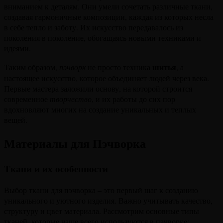
вниманием к деталям. Они умели сочетать различные ткани,
создавая гармоничные композиции, каждая из которых несла
в себе тепло и заботу. Их искусство передавалось из
поколения в поколение, обогащаясь новыми техниками и
идеями.
шитья
Таким образом,
пэчворк
не просто техника
, а
настоящее искусство, которое объединяет людей через века.
Первые мастера заложили основу, на которой строится
современное
творчество
, и их работы до сих пор
вдохновляют многих на создание уникальных и теплых
вещей.
Материалы для Пэчворка
Ткани и их особенности
Выбор ткани для пэчворка – это первый шаг к созданию
уникального и уютного изделия. Важно учитывать качество,
структуру и цвет материала. Рассмотрим основные типы
тканей, которые чаще всего используются в пэчворке: