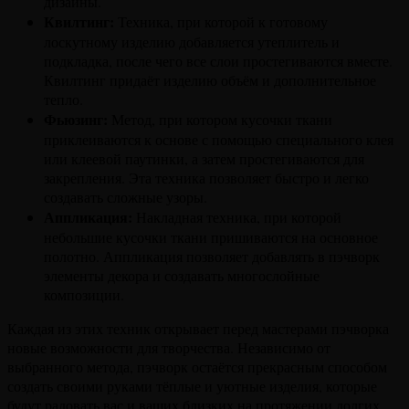
дизайны.
Квилтинг:
Техника, при которой к готовому
лоскутному изделию добавляется утеплитель и
подкладка, после чего все слои простегиваются вместе.
Квилтинг придаёт изделию объём и дополнительное
тепло.
Фьюзинг:
Метод, при котором кусочки ткани
приклеиваются к основе с помощью специального клея
или клеевой паутинки, а затем простегиваются для
закрепления. Эта техника позволяет быстро и легко
создавать сложные узоры.
Аппликация:
Накладная техника, при которой
небольшие кусочки ткани пришиваются на основное
полотно. Аппликация позволяет добавлять в пэчворк
элементы декора и создавать многослойные
композиции.
Каждая из этих техник открывает перед мастерами пэчворка
новые возможности для творчества. Независимо от
выбранного метода, пэчворк остаётся прекрасным способом
создать своими руками тёплые и уютные изделия, которые
будут радовать вас и ваших близких на протяжении долгих