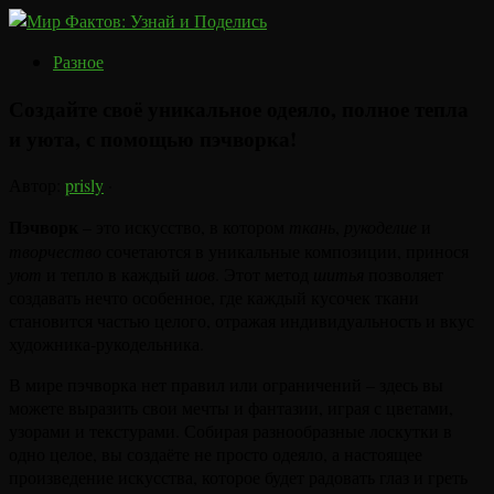
Разное
Создайте своё уникальное одеяло, полное тепла
и уюта, с помощью пэчворка!
Автор:
prisly
·
Пэчворк
– это искусство, в котором
ткань
,
рукоделие
и
творчество
сочетаются в уникальные композиции, принося
уют
и тепло в каждый
шов
. Этот метод
шитья
позволяет
создавать нечто особенное, где каждый кусочек ткани
становится частью целого, отражая индивидуальность и вкус
художника-рукодельника.
В мире пэчворка нет правил или ограничений – здесь вы
можете выразить свои мечты и фантазии, играя с цветами,
узорами и текстурами. Собирая разнообразные лоскутки в
одно целое, вы создаёте не просто одеяло, а настоящее
произведение искусства, которое будет радовать глаз и греть