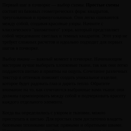
Простые схемы
Первый шаг в пэчворке — выбор схемы.
состоят из базовых геометрических форм: квадратов,
треугольников и прямоугольников. Они легко сшиваются
между собой, создавая красивые узоры. Начните с
классического "шахматного" узора, который представляет
собой чередование светлых и темных квадратов. Этот узор не
требует сложных расчетов и идеально подходит для первых
шагов в пэчворке.
Выбор
ткани
— важный момент в пэчворке. Начинающим
мастерам лучше выбирать хлопковые ткани, так как они легко
поддаются шитью и приятны на ощупь. Сочетание различных
текстур и оттенков поможет создать уникальное изделие,
которое будет радовать глаз и дарить тепло. Обратите
внимание на то, как сочетаются выбранные вами ткани: они
должны гармонировать между собой и подчеркивать красоту
каждого отдельного элемента.
Когда вы определились с узором и тканями, можно
приступать к шитью. Для простых схем достаточно владеть
базовыми техниками шитья: прямыми и обратными швами.
Начните с малого — сшейте несколько квадратов или