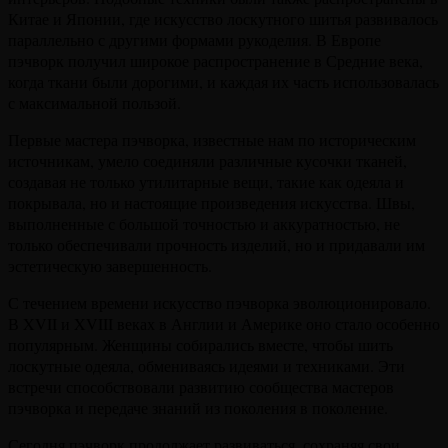
Китае и Японии, где искусство лоскутного шитья развивалось
параллельно с другими формами рукоделия. В Европе
пэчворк получил широкое распространение в Средние века,
когда ткани были дорогими, и каждая их часть использовалась
с максимальной пользой.
Первые мастера пэчворка, известные нам по историческим
источникам, умело соединяли различные кусочки тканей,
создавая не только утилитарные вещи, такие как одеяла и
покрывала, но и настоящие произведения искусства. Швы,
выполненные с большой точностью и аккуратностью, не
только обеспечивали прочность изделий, но и придавали им
эстетическую завершенность.
С течением времени искусство пэчворка эволюционировало.
В XVII и XVIII веках в Англии и Америке оно стало особенно
популярным. Женщины собирались вместе, чтобы шить
лоскутные одеяла, обмениваясь идеями и техниками. Эти
встречи способствовали развитию сообщества мастеров
пэчворка и передаче знаний из поколения в поколение.
Сегодня пэчворк продолжает развиваться, сохраняя свои