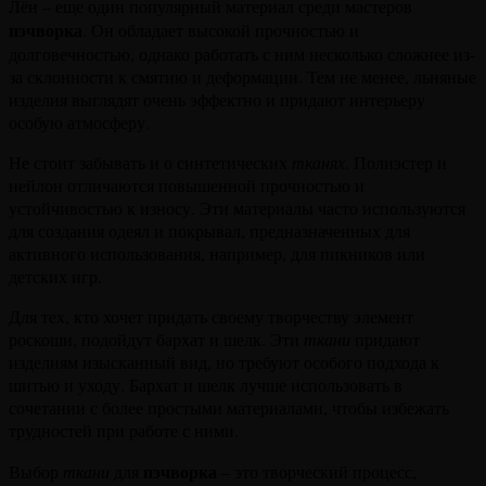
Лён – еще один популярный материал среди мастеров
пэчворка
. Он обладает высокой прочностью и
долговечностью, однако работать с ним несколько сложнее из-
за склонности к смятию и деформации. Тем не менее, льняные
изделия выглядят очень эффектно и придают интерьеру
особую атмосферу.
Не стоит забывать и о синтетических
тканях
. Полиэстер и
нейлон отличаются повышенной прочностью и
устойчивостью к износу. Эти материалы часто используются
для создания одеял и покрывал, предназначенных для
активного использования, например, для пикников или
детских игр.
Для тех, кто хочет придать своему творчеству элемент
роскоши, подойдут бархат и шелк. Эти
ткани
придают
изделиям изысканный вид, но требуют особого подхода к
шитью и уходу. Бархат и шелк лучше использовать в
сочетании с более простыми материалами, чтобы избежать
трудностей при работе с ними.
пэчворка
Выбор
ткани
для
– это творческий процесс,