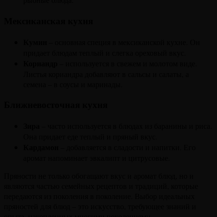
Мексиканская кухня
Кумин
– основная специя в мексиканской кухне. Он
придает блюдам теплый и слегка ореховый вкус.
Кориандр
– используется в свежем и молотом виде.
Листья кориандра добавляют в сальсы и салаты, а
семена – в соусы и маринады.
Ближневосточная кухня
Зира
– часто используется в блюдах из баранины и риса.
Она придает еде теплый и пряный вкус.
Кардамон
– добавляется в сладости и напитки. Его
аромат напоминает эвкалипт и цитрусовые.
Пряности не только обогащают вкус и аромат блюд, но и
являются частью семейных рецептов и традиций, которые
передаются из поколения в поколение. Выбор идеальных
пряностей для блюд – это искусство, требующее знаний и
опыта, накопленных многими поколениями.