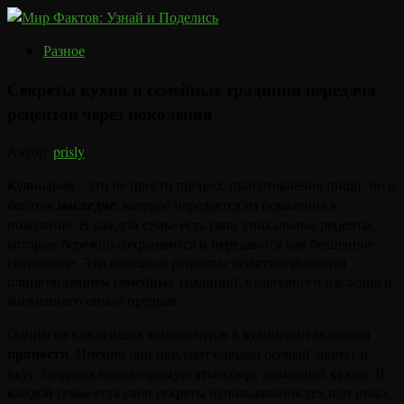
Разное
Секреты кухни и семейные традиции передача
рецептов через поколения
Автор:
prisly
·
Кулинария – это не просто процесс приготовления пищи, но и
наследие
богатое
, которое передается из поколения в
поколение. В каждой семье есть свои уникальные рецепты,
которые бережно сохраняются и передаются как бесценное
сокровище. Эти
семейные рецепты
зачастую являются
олицетворением семейных традиций, культурного наследия и
жизненного опыта предков.
Одним из важнейших компонентов в кулинарии являются
пряности
. Именно они придают блюдам особый аромат и
вкус, создавая неповторимую атмосферу домашней кухни. В
каждой семье есть свои секреты использования тех или иных