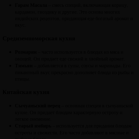
Гарам Масала
– смесь специй, включающая корицу,
кардамон, гвоздику и другие. Это основа многих
индийских рецептов, придающая еде богатый аромат и
вкус.
Средиземноморская кухня
Розмарин
– часто используется в блюдах из мяса и
овощей. Он придает еде свежий и хвойный аромат.
Тимьян
– добавляется в супы, соусы и маринады. Его
пикантный вкус прекрасно дополняет блюда из рыбы и
птицы.
Китайская кухня
Сычуаньский перец
– основная специя в сычуаньской
кухне. Он придает блюдам характерную остроту и
легкое онемение.
Старый имбирь
– используется для придания блюдам
остроты и свежести. Его часто добавляют в мясные и
рыбные блюда.