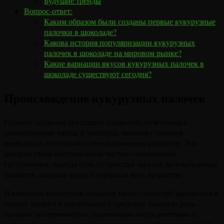
Будущие тренды
Вопрос-ответ:
Каким образом были созданы первые кукурузные
палочки в шоколаде?
Какова история популяризации кукурузных
палочек в шоколаде на мировом рынке?
Какие вариации вкусов кукурузных палочек в
шоколаде существуют сегодня?
Происхождение кукурузных палочек
Процесс создания хрустящих сладостей, сочетающих
разнообразные вкусы и текстуры, начался с поисков
необычных сочетаний и инновационных рецептур. Эти
десерты стали неотъемлемой частью современной
гастрономии, пройдя путь от простых закусок до изысканных
лакомств, которые радуют гурманов всех возрастов.
Изначально концепция создания таких сладостей зародилась в
поиске легкого и питательного продукта. Важную роль
сыграли эксперименты с различными ингредиентами и