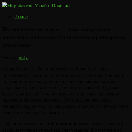
Разное
Путешествие во вкусы — как кукурузные
палочки в шоколаде стали новым кулинарным
открытием
Автор:
prisly
·
Сладости
всегда были неотъемлемой частью нашего
повседневного рациона и праздников. В мире гастрономии
постоянно происходят удивительные
инновации
, которые
открывают перед нами новые горизонты вкусов. Одним из
таких удивительных экспериментов стал союз хрустящих
палочек и богатого шоколада. Этот
десерт
уже успел
завоевать сердца многих сладкоежек, подарив им невероятное
сочетание текстур и ароматов.
новинкой
Первое знакомство с этой
вызвало массу эмоций и
стало настоящим открытием для гурманов. В стремлении к