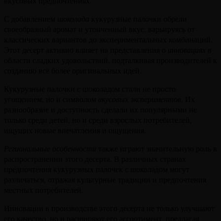
вкусовых предпочтениях.
С добавлением
шоколада
кукурузные палочки обрели
своеобразный аромат и утонченный вкус, варьируясь от
классических вариантов до экспериментальных комбинаций.
Этот десерт активно влияет на представления о
инновациях
в
области сладких удовольствий, подталкивая производителей к
созданию всё более оригинальных идей.
Кукурузные палочки с шоколадом стали не просто
угощением, но и символом
вкусовых экспериментов
. Их
разнообразие и доступность сделали их популярными не
только среди детей, но и среди взрослых потребителей,
ищущих новые впечатления и ощущения.
Региональные особенности
также играют значительную роль в
распространении этого десерта. В различных странах
предпочтения кукурузных палочек с шоколадом могут
различаться, отражая культурные традиции и предпочтения
местных потребителей.
Инновации в производстве этого десерта не только улучшают
его качество, но и расширяют его ассортимент, предлагая