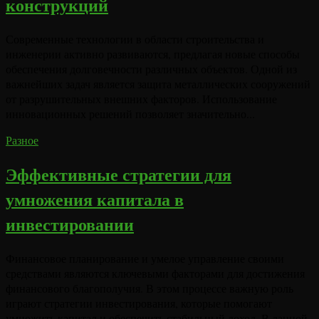
конструкций
Современные технологии в области строительства и
инженерии активно развиваются, предлагая новые способы
обеспечения долговечности различных объектов. Одной из
важнейших задач является защита металлических сооружений
от разрушительных внешних факторов. Использование
инновационных решений позволяет значительно...
Разное
Эффективные стратегии для
умножения капитала в
инвестировании
Финансовое планирование и умелое управление своими
средствами являются ключевыми факторами для достижения
финансового благополучия. В этом процессе важную роль
играют стратегии инвестирования, которые помогают
умножить капитал и обеспечить стабильный доход. В данной