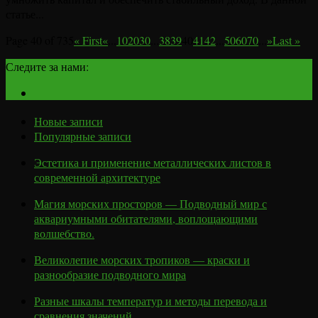
статье...
Page 40 of 735
« First
«
...
10
20
30
...
38
39
40
41
42
...
50
60
70
...
»
Last »
Следите за нами:
Новые записи
Популярные записи
Эстетика и применение металлических листов в
современной архитектуре
Магия морских просторов — Подводный мир с
аквариумными обитателями, воплощающими
волшебство.
Великолепие морских тропиков — краски и
разнообразие подводного мира
Разные шкалы температур и методы перевода и
сравнения значений