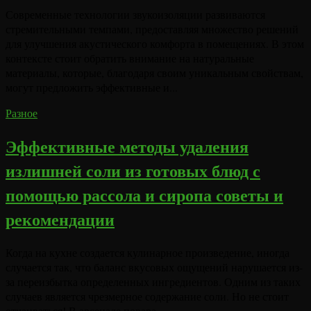
Современные технологии звукоизоляции развиваются
стремительными темпами, предоставляя множество решений
для улучшения акустического комфорта в помещениях. В этом
контексте стоит обратить внимание на натуральные
материалы, которые, благодаря своим уникальным свойствам,
могут предложить эффективные и...
Разное
Эффективные методы удаления
излишней соли из готовых блюд с
помощью рассола и сиропа советы и
рекомендации
Когда на кухне создается кулинарное произведение, иногда
случается так, что баланс вкусовых ощущений нарушается из-
за переизбытка определенных ингредиентов. Одним из таких
случаев является чрезмерное содержание соли. Но не стоит
отчаиваться! В арсенале повара...