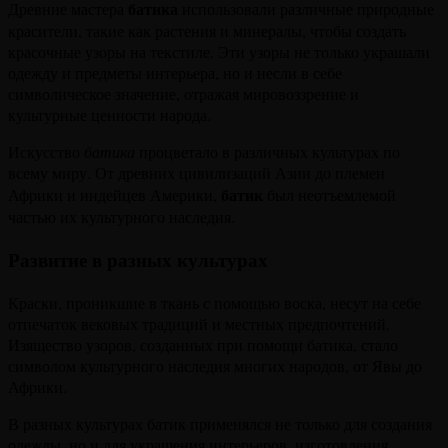
батика
Древние мастера
использовали различные природные
красители, такие как растения и минералы, чтобы создать
красочные узоры на текстиле. Эти узоры не только украшали
одежду и предметы интерьера, но и несли в себе
символическое значение, отражая мировоззрение и
культурные ценности народа.
Искусство
батика
процветало в различных культурах по
всему миру. От древних цивилизаций Азии до племен
батик
Африки и индейцев Америки,
был неотъемлемой
частью их культурного наследия.
Развитие в разных культурах
Краски, проникшие в ткань с помощью воска, несут на себе
отпечаток вековых традиций и местных предпочтений.
Изящество узоров, созданных при помощи батика, стало
символом культурного наследия многих народов, от Явы до
Африки.
В разных культурах батик применялся не только для создания
одежды, но и для украшения интерьеров, изготовления