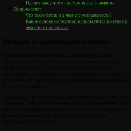
Предотвращение выцветания и деформации
Вопрос-ответ:
Что такое батик и в чем его уникальность?
Какие основные техники используются в батике и
чем они отличаются?
История и происхождение батика
Возникновение батика связано с потребностью людей
придавать своей одежде и тканям оригинальные
узоры
и
уникальный стиль. С течением времени, эта техника
превратилась из простого способа украшения в настоящее
искусство, воплощая в себе не только эстетическую ценность,
но и глубокий смысл.
Древние мастера восторженно экспериментировали с
тканью
и
красками
, создавая неповторимые узоры и композиции. Они
обращались к природным мотивам, символам и абстрактным
формам, отражая в своих работах мир вокруг себя и
внутренний мир человека.