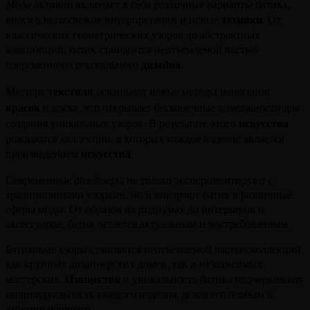
Мода
активно включает в себя различные варианты батика,
техники
внося в него свежие интерпретации и новые
. От
классических геометрических узоров до абстрактных
композиций, батик становится неотъемлемой частью
дизайна
современного текстильного
.
текстиля
Мастера
осваивают новые методы нанесения
красок
и воска, что открывает бесконечные возможности для
искусства
создания уникальных узоров. В результате этого
рождаются коллекции, в которых каждое изделие является
искусства
произведением
.
Современные
дизайнеры
не только экспериментируют с
традиционными узорами, но и внедряют батик в различные
сферы моды. От образов на подиумах до интерьеров и
аксессуаров, батик остается актуальным и востребованным.
Батиковые узоры становятся неотъемлемой частью коллекций
как крупных дизайнерских домов, так и независимых
Изящество
мастерских.
и уникальность батика подчеркивают
индивидуальность каждого изделия, делая его особым и
запоминающимся.