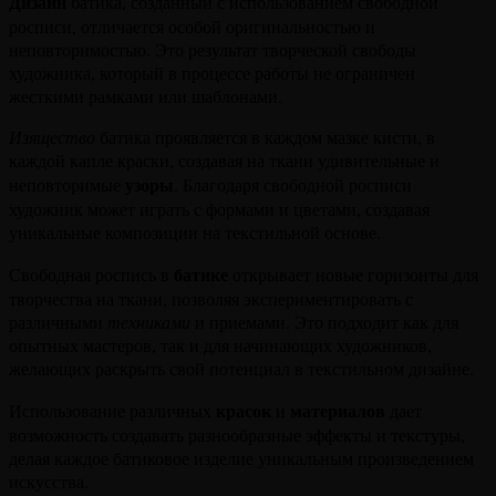
Дизайн
батика, созданный с использованием свободной
росписи, отличается особой оригинальностью и
неповторимостью. Это результат творческой свободы
художника, который в процессе работы не ограничен
жесткими рамками или шаблонами.
Изящество
батика проявляется в каждом мазке кисти, в
каждой капле краски, создавая на ткани удивительные и
узоры
неповторимые
. Благодаря свободной росписи
художник может играть с формами и цветами, создавая
уникальные композиции на текстильной основе.
батике
Свободная роспись в
открывает новые горизонты для
творчества на ткани, позволяя экспериментировать с
различными
техниками
и приемами. Это подходит как для
опытных мастеров, так и для начинающих художников,
желающих раскрыть свой потенциал в текстильном дизайне.
красок
материалов
Использование различных
и
дает
возможность создавать разнообразные эффекты и текстуры,
делая каждое батиковое изделие уникальным произведением
искусства.