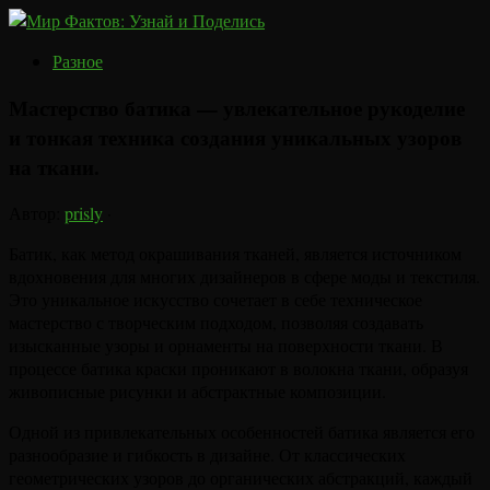
Разное
Мастерство батика — увлекательное рукоделие
и тонкая техника создания уникальных узоров
на ткани.
Автор:
prisly
·
Батик, как метод окрашивания тканей, является источником
вдохновения для многих дизайнеров в сфере моды и текстиля.
Это уникальное искусство сочетает в себе техническое
мастерство с творческим подходом, позволяя создавать
изысканные узоры и орнаменты на поверхности ткани. В
процессе батика краски проникают в волокна ткани, образуя
живописные рисунки и абстрактные композиции.
Одной из привлекательных особенностей батика является его
разнообразие и гибкость в дизайне. От классических
геометрических узоров до органических абстракций, каждый