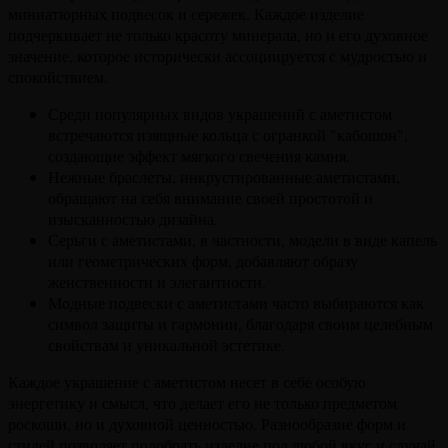
миниатюрных подвесок и сережек. Каждое изделие
подчеркивает не только красоту минерала, но и его духовное
значение, которое исторически ассоциируется с мудростью и
спокойствием.
Среди популярных видов украшений с аметистом
встречаются изящные кольца с огранкой "кабошон",
создающие эффект мягкого свечения камня.
Нежные браслеты, инкрустированные аметистами,
обращают на себя внимание своей простотой и
изысканностью дизайна.
Серьги с аметистами, в частности, модели в виде капель
или геометрических форм, добавляют образу
женственности и элегантности.
Модные подвески с аметистами часто выбираются как
символ защиты и гармонии, благодаря своим целебным
свойствам и уникальной эстетике.
Каждое украшение с аметистом несет в себе особую
энергетику и смысл, что делает его не только предметом
роскоши, но и духовной ценностью. Разнообразие форм и
стилей позволяет подобрать изделие под любой вкус и случай,