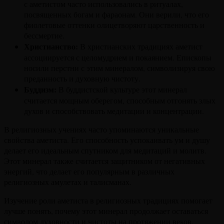
с аметистом часто использовались в ритуалах,
посвященных богам и фараонам. Они верили, что его
фиолетовые оттенки олицетворяют царственность и
бессмертие.
Христианство:
В христианских традициях аметист
ассоциируется с целомудрием и покаянием. Епископы
носили перстни с этим минералом, символизируя свою
преданность и духовную чистоту.
Буддизм:
В буддистской культуре этот минерал
считается мощным оберегом, способным отгонять злых
духов и способствовать медитации и концентрации.
В религиозных учениях часто упоминаются уникальные
свойства аметиста. Его способность успокаивать ум и душу
делает его идеальным спутником для медитаций и молитв.
Этот минерал также считается защитником от негативных
энергий, что делает его популярным в различных
религиозных амулетах и талисманах.
Изучение роли аметиста в религиозных традициях помогает
лучше понять, почему этот минерал продолжает оставаться
символом духовности и чистоты на протяжении веков.