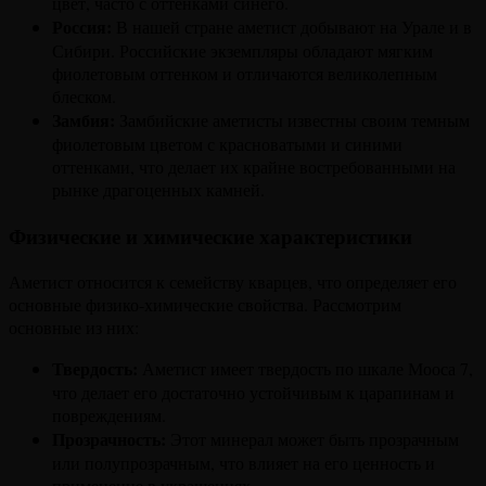
цвет, часто с оттенками синего.
Россия:
В нашей стране аметист добывают на Урале и в
Сибири. Российские экземпляры обладают мягким
фиолетовым оттенком и отличаются великолепным
блеском.
Замбия:
Замбийские аметисты известны своим темным
фиолетовым цветом с красноватыми и синими
оттенками, что делает их крайне востребованными на
рынке драгоценных камней.
Физические и химические характеристики
Аметист относится к семейству кварцев, что определяет его
основные физико-химические свойства. Рассмотрим
основные из них:
Твердость:
Аметист имеет твердость по шкале Мооса 7,
что делает его достаточно устойчивым к царапинам и
повреждениям.
Прозрачность:
Этот минерал может быть прозрачным
или полупрозрачным, что влияет на его ценность и
применение в украшениях.