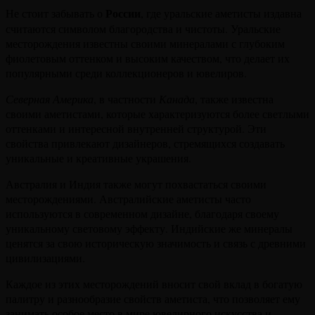
России
Не стоит забывать о
, где уральские аметисты издавна
считаются символом благородства и чистоты. Уральские
месторождения известны своими минералами с глубоким
фиолетовым оттенком и высоким качеством, что делает их
популярными среди коллекционеров и ювелиров.
Северная Америка
, в частности
Канада
, также известна
своими аметистами, которые характеризуются более светлыми
оттенками и интересной внутренней структурой. Эти
свойства привлекают дизайнеров, стремящихся создавать
уникальные и креативные украшения.
Австралия и Индия также могут похвастаться своими
месторождениями. Австралийские аметисты часто
используются в современном дизайне, благодаря своему
уникальному световому эффекту. Индийские же минералы
ценятся за свою историческую значимость и связь с древними
цивилизациями.
Каждое из этих месторождений вносит свой вклад в богатую
палитру и разнообразие свойств аметиста, что позволяет ему
занимать особое место в мире ювелирного искусства и