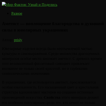
Разное
Аметист — воплощение благородства и духовной
силы в ювелирных украшениях
Автор:
prisly
·
Ювелирные изделия всегда были неотъемлемой частью
культуры и самовыражения. Среди множества драгоценных
минералов особое место занимает аметист. С древних времен
этот великолепный фиолетовый самоцвет привлекает
внимание не только своей красотой, но и глубокими
символическими значениями.
В украшениях, где используется аметист, прослеживается
особая изысканность. Его насыщенный цвет и кристальная
структура вдохновляют мастеров на создание истинных
Свойства
произведений искусства.
этого минерала делают
его особенно популярным среди тех, кто ценит не только