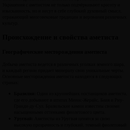
Украшения с аметистом не только подчёркивают красоту и
изысканность, но и несут в себе глубокий духовный смысл,
отражающий многовековые традиции и верования различных
культур.
Происхождение и свойства аметиста
Географические месторождения аметиста
Добыча аметиста ведется в различных уголках земного шара,
и каждый регион придает минералу свои уникальные черты.
Основные месторождения аметиста находятся в следующих
странах:
Бразилия:
Один из крупнейших поставщиков аметиста,
где его добывают в штатах Минас-Жерайс, Баия и Риу-
Гранди-ду-Сул. Бразильские камни известны своими
насыщенными оттенками фиолетового цвета.
Уругвай:
Аметисты из Уругвая ценятся за свою
высокую прозрачность и глубокий, темный фиолетовый