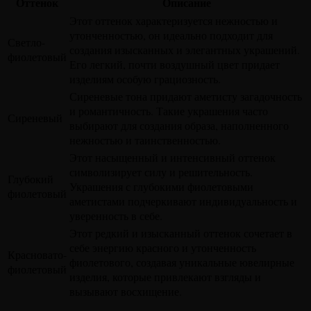
Оттенок
Описание
Этот оттенок характеризуется нежностью и
утонченностью, он идеально подходит для
Светло-
создания изысканных и элегантных украшений.
фиолетовый
Его легкий, почти воздушный цвет придает
изделиям особую грациозность.
Сиреневые тона придают аметисту загадочность
и романтичность. Такие украшения часто
Сиреневый
выбирают для создания образа, наполненного
нежностью и таинственностью.
Этот насыщенный и интенсивный оттенок
символизирует силу и решительность.
Глубокий
Украшения с глубокими фиолетовыми
фиолетовый
аметистами подчеркивают индивидуальность и
уверенность в себе.
Этот редкий и изысканный оттенок сочетает в
себе энергию красного и утонченность
Красновато-
фиолетового, создавая уникальные ювелирные
фиолетовый
изделия, которые привлекают взгляды и
вызывают восхищение.