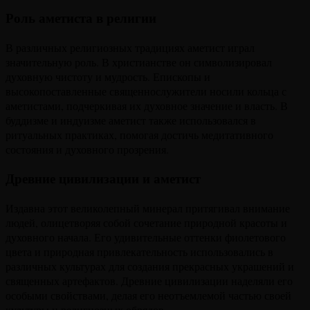
Роль аметиста в религии
В различных религиозных традициях аметист играл
значительную роль. В христианстве он символизировал
духовную чистоту и мудрость. Епископы и
высокопоставленные священнослужители носили кольца с
аметистами, подчеркивая их духовное значение и власть. В
буддизме и индуизме аметист также использовался в
ритуальных практиках, помогая достичь медитативного
состояния и духовного прозрения.
Древние цивилизации и аметист
Издавна этот великолепный минерал притягивал внимание
людей, олицетворяя собой сочетание природной красоты и
духовного начала. Его удивительные оттенки фиолетового
цвета и природная привлекательность использовались в
различных культурах для создания прекрасных украшений и
священных артефактов. Древние цивилизации наделяли его
особыми свойствами, делая его неотъемлемой частью своей
культуры и религиозных обрядов.