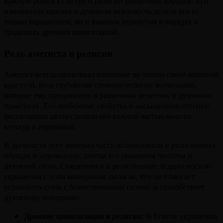
важную роль в культуре и религии различных народов. Его
изысканная красота и духовная значимость делали его не
только украшением, но и важным атрибутом в обрядах и
традициях древних цивилизаций.
Роль аметиста в религии
Аметист всегда привлекал внимание не только своей внешней
красотой, но и глубокими символическими значениями,
которые ему придавались в различных религиях и духовных
практиках. Его особенные свойства и насыщенные оттенки
фиолетового цвета сделали его важной частью многих
культур и верований.
В древности этот минерал часто использовали в религиозных
обрядах и церемониях, считая его символом чистоты и
духовной силы. Священники и религиозные лидеры носили
украшения с этим минералом, полагая, что он помогает
установить связь с божественными силами и способствует
духовному очищению.
Древние цивилизации и религия:
В Египте украшения