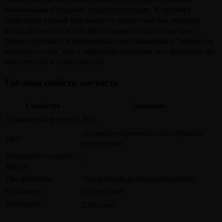
необычными и редкими характеристиками. К примеру,
существует редкий вид аметиста, известный как аметрин,
который сочетает в себе фиолетовые и золотистые тона.
Также встречаются экземпляры с так называемым "эффектом
кошачьего глаза" или с эффектом астеризма, что добавляет им
мистичности и уникальности.
Таблица свойств аметиста
Свойство
Значение
SiO
Химическая формула
2
От светло-сиреневого до глубокого
Цвет
пурпурного
Твердость по шкале
7
Мооса
Прозрачность
Прозрачный до полупрозрачного
Спайность
Отсутствует
3
Плотность
2.65 г/см