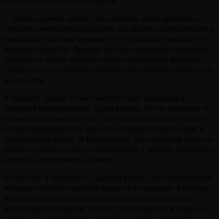
С древних времён аметист был известен своей красотой и
считался символом благородства. Он активно использовался в
ювелирных изделиях древних египтян, которые верили в его
защитные свойства. Древние египтяне украшали им короны,
скипетры и другие атрибуты власти. Египетские фараоны
считали, что этот минерал помогает им сохранить ясность ума
и силу духа.
В Древней Греции и Риме аметист также пользовался
огромной популярностью. Греки верили, что он защищает от
опьянения и приносит удачу. Они изготавливали из него не
только украшения, но и амулеты, которые носили с собой в
повседневной жизни. В Риме аметист был символом власти и
благосостояния, его часто использовали в дизайне ювелирных
изделий и украшениях для знати.
На востоке, в частности в Древнем Китае, этот удивительный
минерал считался символом мудрости и гармонии. Китайцы
изготавливали из него различные предметы искусства и
религиозные артефакты. Аметист использовался в духовных
практиках и церемониях, подчеркивая свою значимость в