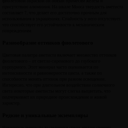
фиолетовой окраской он обязан примесям железа и
присутствию алюминия. На шкале Мооса твердость аметиста
составляет 7, что делает его достаточно прочным для
использования в украшениях. Спайность у него отсутствует,
что способствует его устойчивости к механическим
повреждениям.
Разнообразие оттенков фиолетового
Цветовая палитра аметиста включает множество оттенков
фиолетового – от светло-сиреневого до глубокого
пурпурного. Этот минерал часто оценивается по
интенсивности и равномерности цвета, а также по
способности менять оттенок при разном освещении.
Интересно, что при длительном воздействии солнечного
света некоторые аметисты могут слегка выцветать, что
подчеркивает их природное происхождение и живой
характер.
Редкие и уникальные экземпляры
Некоторые аметисты выделяются среди других своими