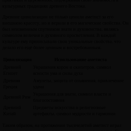
культурных традициях древнего Востока.
Древние цивилизации не только ценили аметист за его
внешнюю красоту, но и верили в его магические свойства. Он
был неизменным спутником знати и духовенства, являясь
символом величия и духовного просветления. В каждой
культуре ему приписывали свои уникальные свойства, что
делало его ещё более ценным и востребованным.
Цивилизация
Использование аметиста
Древний
Украшения корон и скипетров, символ
Египет
ясности ума и силы духа
Древняя
Амулеты, защита от опьянения, привлечение
Греция
удачи
Украшения для знати, символ власти и
Древний Рим
благосостояния
Древний
Предметы искусства и религиозные
Китай
артефакты, символ мудрости и гармонии
Таким образом, на протяжении тысячелетий аметист играл