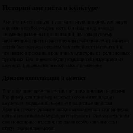
История аметиста в культуре
Аметист имеет долгую и увлекательную историю, уходящую
корнями в глубокую древность. Он издавна привлекал
внимание различных цивилизаций, благодаря своему
насыщенному цвету и мистическим свойствам. Этот минерал
всегда был окружен ореолом таинственности и почитания,
что нашло отражение в различных культурных и религиозных
практиках. Век за веком люди украшали себя изделиями из
аметиста, придавая им особый смысл и значение.
Древние цивилизации и аметист
Еще в древние времена аметист ценился многими народами.
Например, египтяне использовали его в изготовлении
амулетов и украшений, веря в его защитные свойства.
Древние греки и римляне также высоко ценили этот минерал,
считая его символом мудрости и трезвости. Они украшали им
свои ювелирные изделия, придавая особую значимость и
статус своим владельцам.